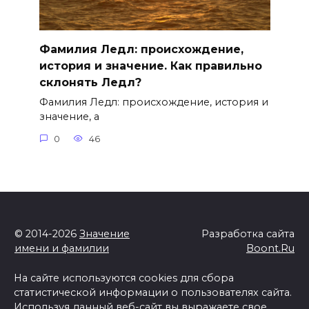
Фамилия Ледл: происхождение,
история и значение. Как правильно
склонять Ледл?
Фамилия Ледл: происхождение, история и
значение, а
0
46
© 2014-2026
Значение
Разработка сайта
имени и фамилии
Boont.Ru
На сайте используются cookies для сбора
статистической информации о пользователях сайта.
Используя данный веб-сайт вы выражаете свое