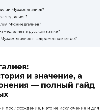
милии Мухамедгалиев?
ухамедгалиев?
илия Мухамедгалиев?
хамедгалиев в русском языке?
я Мухамедгалиев в современном мире?
алиев:
тория и значение, а
онения — полный гайд
ых
и происхождение, и это не исключение и для