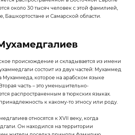
тся около 30 тысяч человек с этой фамилией,
, Башкортостане и Самарской области.
Мухамедгалиев
кое происхождение и складывается из имени
ухаммедгали состоит из двух частей: Мухаммед
ка Мухаммеда, которое на арабском языке
Вторая часть – это уменьшительно-
ется распространенным в тюркских языках.
принадлежность к какому-то этносу или роду.
галиев относятся к XVII веку, когда
дгали. Он находился на территории
йшем жители поселка приняли фамилию