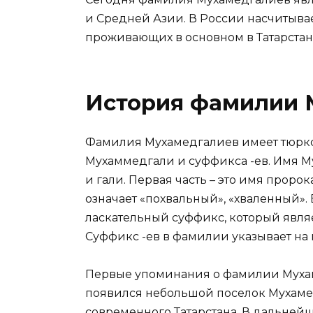
и Средней Азии. В России насчитывае
проживающих в основном в Татарстане
История фамилии 
Фамилия Мухамедгалиев имеет тюркс
Мухаммедгали и суффикса -ев. Имя М
и гали. Первая часть – это имя проро
означает «похвальный», «хваленный». 
ласкательный суффикс, который явля
Суффикс -ев в фамилии указывает на 
Первые упоминания о фамилии Мухамед
появился небольшой поселок Мухаме
современного Татарстана. В дальне