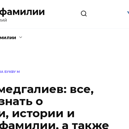
 фамилии
лий
амилии
А БУКВУ М
едгалиев: все,
знать о
, истории и
 фамилии, а также