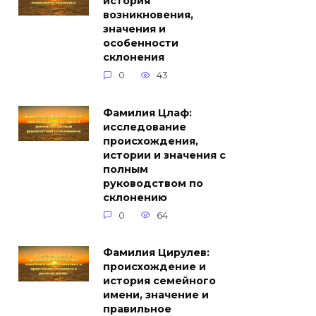
история
возникновения,
значения и
особенности
склонения
0
43
Фамилия Цлаф:
исследование
происхождения,
истории и значения с
полным
руководством по
склонению
0
64
Фамилия Цирулев:
происхождение и
история семейного
имени, значение и
правильное