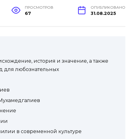
ПРОСМОТРОВ
ОПУБЛИКОВАНО
67
31.08.2025
хождение, история и значение, а также
д для любознательных
и
иев
Мухамедгалиев
онение
лии
илии в современной культуре