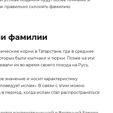
как правильно склонять фамилию
ни фамилии
ческие корни в Татарстане, где в средние
оторых были кыпчаки и тюрки. Позже на эти
вали их во время своего похода на Русь.
ое значение и носит характеристику
оведует ислам». В связи с этим можно
в период, когда ислам стал распространяться
яется распространенной в Восточной Европе