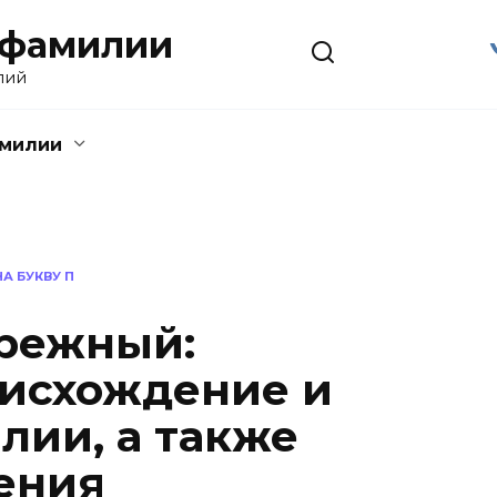
 фамилии
лий
амилии
А БУКВУ П
режный:
исхождение и
лии, а также
ения