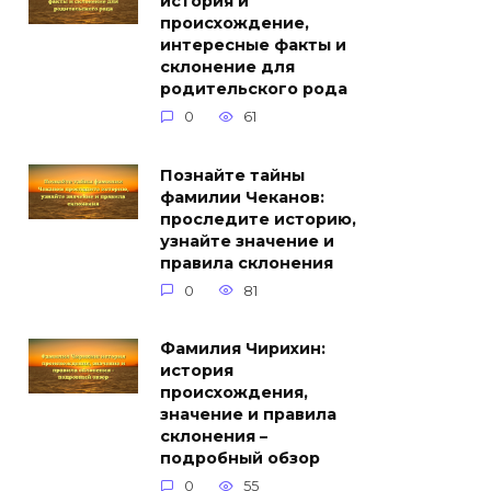
история и
происхождение,
интересные факты и
склонение для
родительского рода
0
61
Познайте тайны
фамилии Чеканов:
проследите историю,
узнайте значение и
правила склонения
0
81
Фамилия Чирихин:
история
происхождения,
значение и правила
склонения –
подробный обзор
0
55