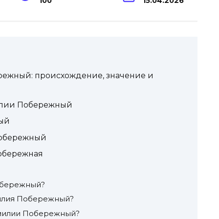
100
15.04.2026
ежный: происхождение, значение и
илии Побережный
ый
Побережный
обережная
обережный?
милия Побережный?
милии Побережный?