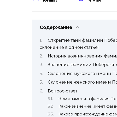
Realist
4 мин
Содержание
Открытие тайн фамилии Побер
склонение в одной статье!
История возникновения фам
Значение фамилии Побережн
Склонение мужского имени 
Склонение женского имени П
Вопрос-ответ
Чем знаменита фамилия П
Какое значение имеет фа
Каково происхождение фа