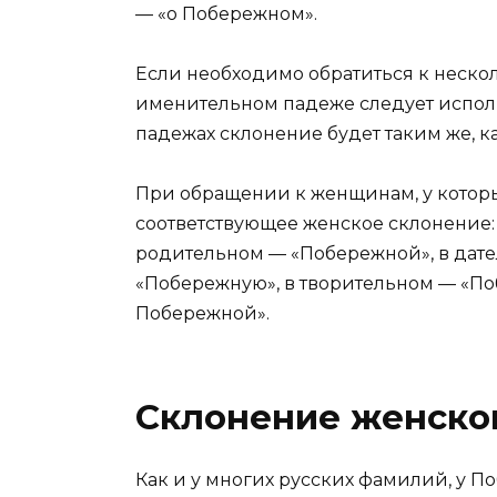
— «о Побережном».
Если необходимо обратиться к неско
именительном падеже следует исполь
падежах склонение будет таким же, к
При обращении к женщинам, у котор
соответствующее женское склонение:
родительном — «Побережной», в дат
«Побережную», в творительном — «П
Побережной».
Склонение женско
Как и у многих русских фамилий, у П