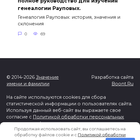
полное руководство для изучения
генеалогии Рауповых.
Генеалогия Рауповых: история, значения и
склонения
0
69
© 2014-2026
Значение
Разработка сайта
имени и фамилии
Boont.Ru
На сайте используются cookies для сбора
статистической информации о пользователях сайта.
Используя данный веб-сайт вы выражаете свое
согласие с
Политикой обработки персональных
данных и конфиденциальности
Продолжая использовать сайт, вы соглашаетесь на
Отказ от ответственности
обработку файлов cookie и c
Политикой обработки