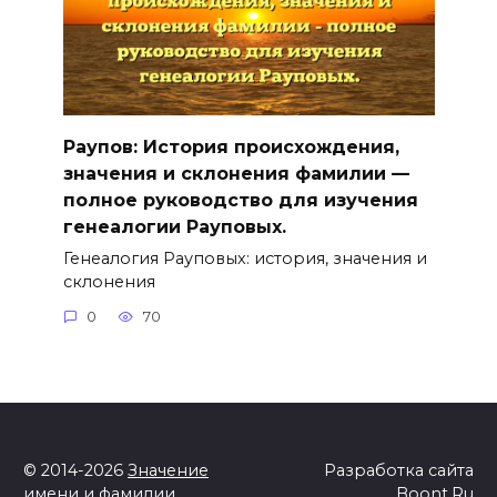
Раупов: История происхождения,
значения и склонения фамилии —
полное руководство для изучения
генеалогии Рауповых.
Генеалогия Рауповых: история, значения и
склонения
0
70
© 2014-2026
Значение
Разработка сайта
имени и фамилии
Boont.Ru