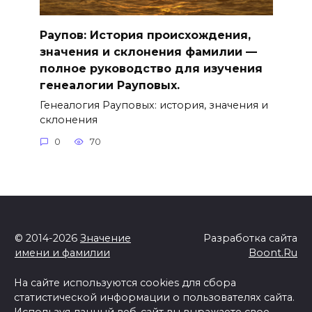
Раупов: История происхождения,
значения и склонения фамилии —
полное руководство для изучения
генеалогии Рауповых.
Генеалогия Рауповых: история, значения и
склонения
0
70
© 2014-2026
Значение
Разработка сайта
имени и фамилии
Boont.Ru
На сайте используются cookies для сбора
статистической информации о пользователях сайта.
Используя данный веб-сайт вы выражаете свое