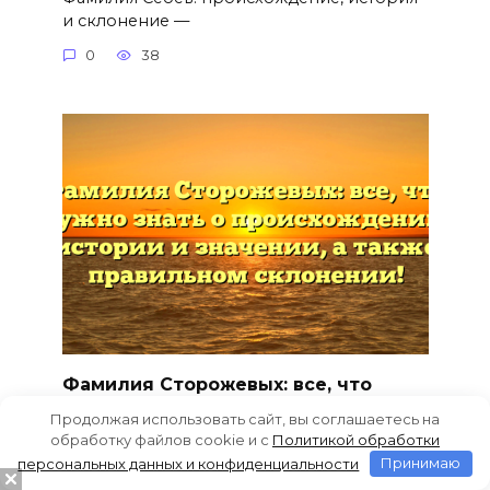
и склонение —
0
38
Фамилия Сторожевых: все, что
нужно знать о происхождении,
Продолжая использовать сайт, вы соглашаетесь на
истории и значении, а также
обработку файлов cookie и c
Политикой обработки
правильном склонении!
персональных данных и конфиденциальности
Принимаю