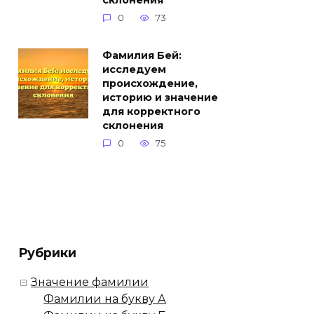
склонения
0
73
Фамилия Бей:
исследуем
происхождение,
историю и значение
для корректного
склонения
0
75
Рубрики
Значение фамилии
Фамилии на букву А