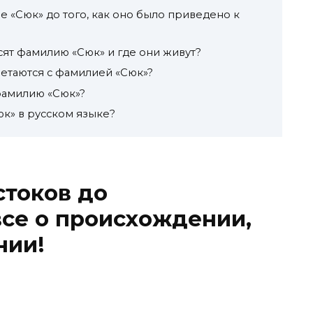
 «Сюк» до того, как оно было приведено к
сят фамилию «Сюк» и где они живут?
четаются с фамилией «Сюк»?
фамилию «Сюк»?
юк» в русском языке?
стоков до
се о происхождении,
нии!