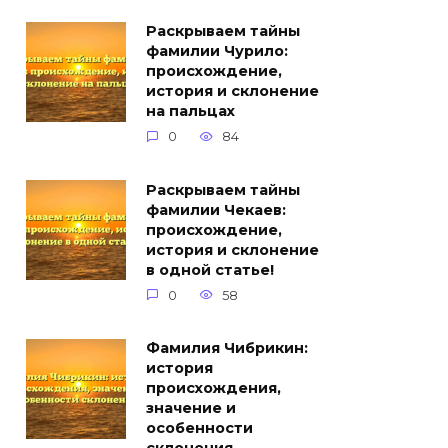
Раскрываем тайны
фамилии Чурило:
происхождение,
история и склонение
на пальцах
0
84
Раскрываем тайны
фамилии Чекаев:
происхождение,
история и склонение
в одной статье!
0
58
Фамилия Чибрикин:
история
происхождения,
значение и
особенности