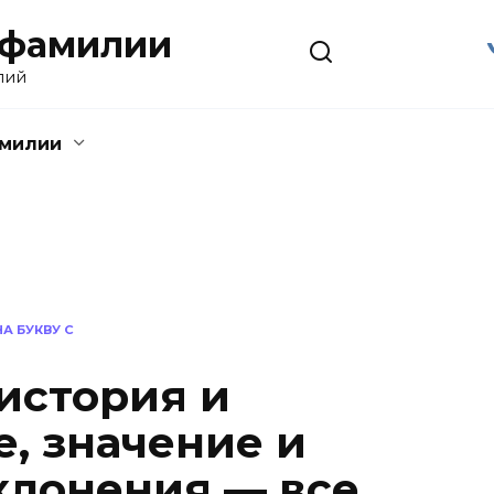
 фамилии
лий
амилии
А БУКВУ С
история и
, значение и
клонения — все,