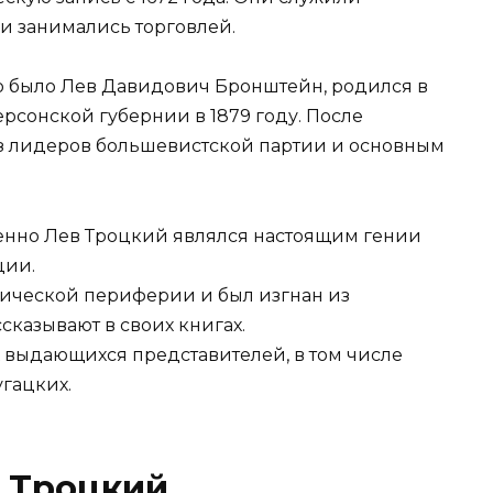
и занимались торговлей.
о было Лев Давидович Бронштейн, родился в
ерсонской губернии в 1879 году. После
из лидеров большевистской партии и основным
менно Лев Троцкий являлся настоящим гении
ции.
рической периферии и был изгнан из
сказывают в своих книгах.
 выдающихся представителей, в том числе
угацких.
 Троцкий