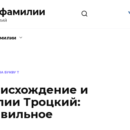
 фамилии
лий
амилии
А БУКВУ Т
оисхождение и
лии Троцкий:
авильное