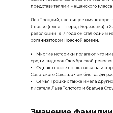
представителями мещанского класса 
Лев Троцкий, настоящее имя которог
Яновке (ныне — город Березовка) в Х
революции 1917 года он стал одним 
организатором Красной армии.
Многие историки полагают, что и
среди лидеров Октябрьской револю
Однако позже он оказался на исто
Советского Союза, о чем биографы рас
Семья Троцких также имела других
писателя Льва Толстого и братьев Стр
Значение фамилии