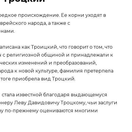
едкое происхождение. Ее корни уходят в
врейского народа, а также с
нами.
исана как Троицкий, что говорит о том, что
ы с религиозной общиной и принадлежали к
ических изменений и преобразований,
арода к новой культуре, фамилия претерпела
тоге приобрела вид Троцкий.
 стала известной благодаря выдающемуся
неру Леву Давидовичу Троцкому, чьи заслуги
тву по-прежнему оцениваются многими