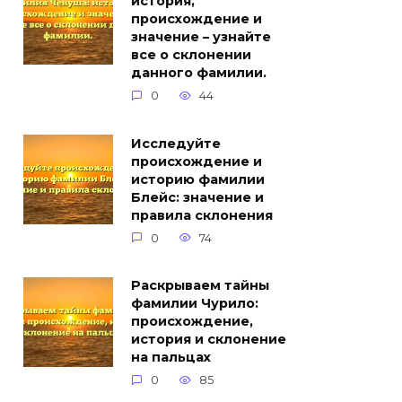
история,
происхождение и
значение – узнайте
все о склонении
данного фамилии.
0
44
Исследуйте
происхождение и
историю фамилии
Блейс: значение и
правила склонения
0
74
Раскрываем тайны
фамилии Чурило:
происхождение,
история и склонение
на пальцах
0
85