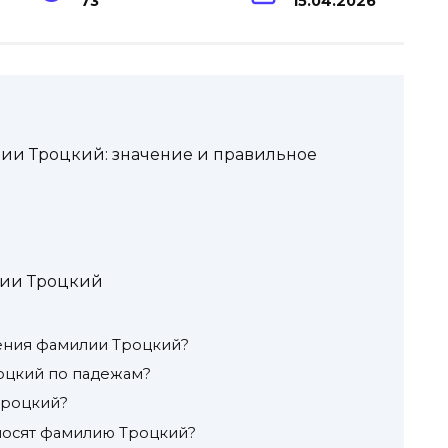
73
15.04.2026
ии Троцкий: значение и правильное
лии Троцкий
ения фамилии Троцкий?
оцкий по падежам?
Троцкий?
носят фамилию Троцкий?