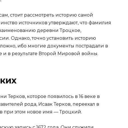
ам, стоит рассмотреть историю самой
инство источников утверждают, что фамилия
наименованию деревни Троцкое,
ии. Однако, точно установить историю
ложно, ибо многие документы пострадали в
ле и в результате Второй Мировой войны.
цких
 Терков, которое появилось в 16 веке в
авителей рода, Исаак Терков, переехал в
в при этом новое имя — Троцкий.
скую запись с 1672 года. Они служили