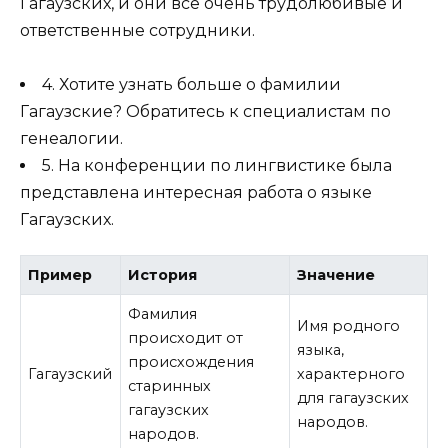
Гагаузских, и они все очень трудолюбивые и
ответственные сотрудники.
4. Хотите узнать больше о фамилии
Гагаузские? Обратитесь к специалистам по
генеалогии.
5. На конференции по лингвистике была
представлена интересная работа о языке
Гагаузских.
Пример
История
Значение
Фамилия
Имя родного
происходит от
языка,
происхождения
Гагаузский
характерного
старинных
для гагаузских
гагаузских
народов.
народов.