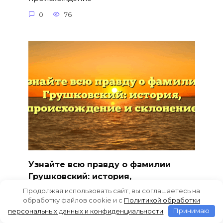
0
76
Узнайте всю правду о фамилии
Грушковский: история,
происхождение и склонение
Продолжая использовать сайт, вы соглашаетесь на
обработку файлов cookie и c
Политикой обработки
Раскрываем тайны фамилии Грушковский:
персональных данных и конфиденциальности
Принимаю
история происхождения