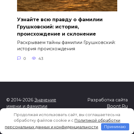
Узнайте всю правду о фамилии
Грушковский: история,
происхождение и склонение
Раскрываем тайны фамилии Грушковский:
история происхождения
0
43
© 2014-2026
Значение
Разработка сайта
имени и фамилии
Boont.Ru
Продолжая использовать сайт, вы соглашаетесь на
На сайте используются cookies для сбора
обработку файлов cookie и c
Политикой обработки
статистической информации о пользователях сайта.
персональных данных и конфиденциальности
Принимаю
Используя данный веб-сайт вы выражаете свое