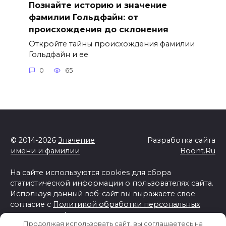
Познайте историю и значение
фамилии Гольдфайн: от
происхождения до склонения
Откройте тайны происхождения фамилии
Гольдфайн и ее
0
65
© 2014-2026
Значение
Разработка сайта
имени и фамилии
Boont.Ru
На сайте используются cookies для сбора
статистической информации о пользователях сайта.
Используя данный веб-сайт вы выражаете свое
согласие с
Политикой обработки персональных
данных и конфиденциальности
Продолжая использовать сайт, вы соглашаетесь на
Отказ от ответственности