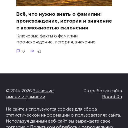
Всё, что нужно знать о фамилии:
происхождение, история и значение
с возможностью склонения
Ключевые факты о фамилии:
происхождение, история, значение
0
43
© 2014-2026
Значение
Разработка сайта
имени и фамилии
Boont.Ru
На сайте используются cookies для сбора
статистической информации о пользователях сайта.
Используя данный веб-сайт вы выражаете свое
согласие с
Политикой обработки персональных