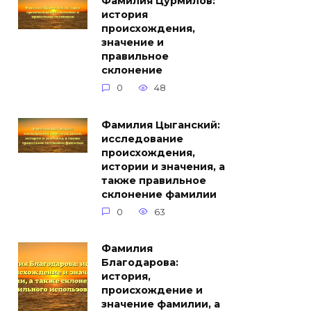
Фамилия Цурмилов:
история
происхождения,
значение и
правильное
склонение
0
48
Фамилия Цыганский:
исследование
происхождения,
истории и значения, а
также правильное
склонение фамилии
0
63
Фамилия
Благодарова:
история,
происхождение и
значение фамилии, а