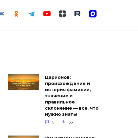
Царионов:
происхождение и
история фамилии,
значение и
правильное
склонение — все, что
нужно знать!
0
55