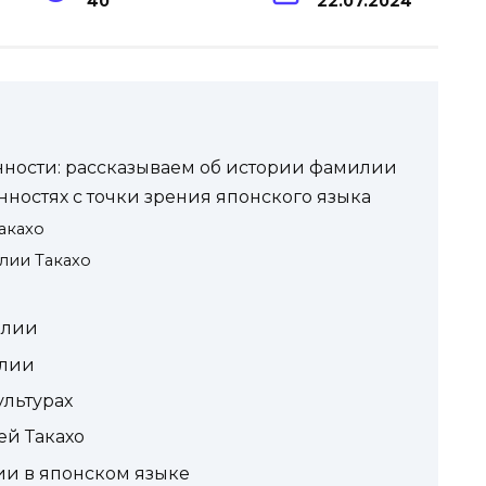
40
22.07.2024
нности: рассказываем об истории фамилии
нностях с точки зрения японского языка
акахо
лии Такахо
илии
илии
ультурах
ей Такахо
и в японском языке