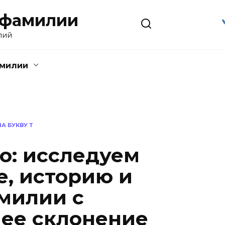
 фамилии
лий
амилии
А БУКВУ Т
о: исследуем
, историю и
милии с
 ее склонение