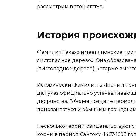
рассмотрим в этой статье.
История происхож
Фамилия Такахо имеет японское прои
листопадное дерево». Она образована и
(листопадное дерево), которые вмест
Исторически, фамилии в Японии появ
дал указ официально устанавливающ
дворянства. В более поздние перио
присваиваться и обычным гражданам, 
Несколько теорий свидетельствуют о 
корни в период Сэнгоку (1467-1603 г