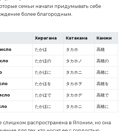
екоторые семьи начали придумывать себе
ождение более благородным.
Хирагана
Катакана
Канжи
число
たかほ
タカホ
高穂
сло
たかほの
タカホノ
高穂の
о
たかほに
タカホニ
高穂に
сло
たかほを
タカホヲ
高穂を
исло
たかほで
タカホデ
高穂で
сло
たかほに
タカホニ
高穂に
е слишком распространена в Японии, но она
ение для тех, кто носит ее с гордостью.