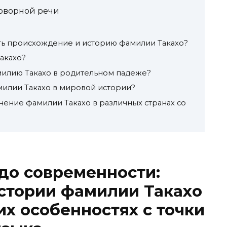
оворной речи
ть происхождение и историю фамилии Такахо?
акахо?
милию Такахо в родительном падеже?
милии Такахо в мировой истории?
нение фамилии Такахо в различных странах со
до современности:
стории фамилии Такахо
их особенностях с точки