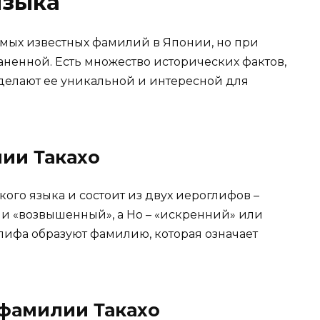
языка
амых известных фамилий в Японии, но при
аненной. Есть множество исторических фактов,
 делают ее уникальной и интересной для
ии Такахо
ого языка и состоит из двух иероглифов –
или «возвышенный», а Ho – «искренний» или
глифа образуют фамилию, которая означает
 фамилии Такахо