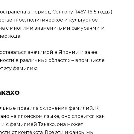
транена в период Сенгоку (1467-1615 годы),
ственное, политическое и культурное
ана с многими знаменитыми самураями и
периода.
ставаться значимой в Японии и за ее
сти в различных областях – в том числе
ют эту фамилию.
акахо
альные правила склонения фамилий. К
но на японском языке, оно словится как
к и с фамилией Такахо, она может
сти от контекста. Все эти нюансы мы