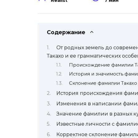
Realist
7 мин
Содержание
От родных земель до совреме
Такахо и ее грамматических особе
Происхождение фамилии Т
История и значимость фами
Склонение фамилии Такахо
История происхождения фам
Изменения в написании фам
Значение фамилии в разных к
Известные личности с фамили
Корректное склонение фамили