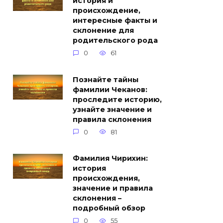
история и
происхождение,
интересные факты и
склонение для
родительского рода
0
61
Познайте тайны
фамилии Чеканов:
проследите историю,
узнайте значение и
правила склонения
0
81
Фамилия Чирихин:
история
происхождения,
значение и правила
склонения –
подробный обзор
0
55