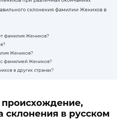
Женихов при различных окончаниях
равильного склонения фамилии Женихов в
ет фамилия Женихов?
в?
илия Женихов?
и с фамилией Женихов?
ихов в других странах?
 происхождение,
а склонения в русском