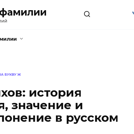
 фамилии
лий
амилии
А БУКВУ Ж
ов: история
, значение и
лонение в русском