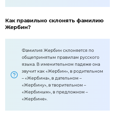
Как правильно склонять фамилию
Жербин?
Фамилия Жербин склоняется по
общепринятым правилам русского
языка. В именительном падеже она
звучит как «Жербин», в родительном
– «Жербина», в дательном –
«Жербину», в творительном –
«Жербиным», в предложном –
«Жербине».