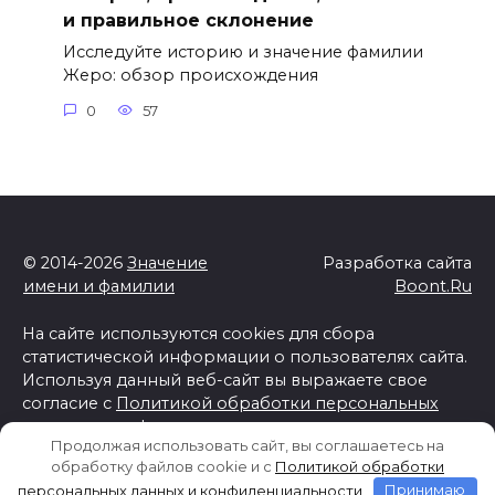
и правильное склонение
Исследуйте историю и значение фамилии
Жеро: обзор происхождения
0
57
© 2014-2026
Значение
Разработка сайта
имени и фамилии
Boont.Ru
На сайте используются cookies для сбора
статистической информации о пользователях сайта.
Используя данный веб-сайт вы выражаете свое
согласие с
Политикой обработки персональных
данных и конфиденциальности
Продолжая использовать сайт, вы соглашаетесь на
Отказ от ответственности
обработку файлов cookie и c
Политикой обработки
персональных данных и конфиденциальности
Принимаю