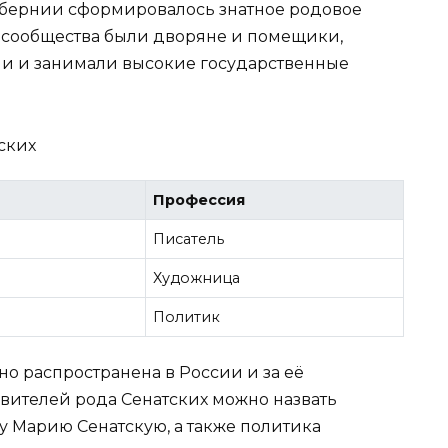
губернии сформировалось знатное родовое
о сообщества были дворяне и помещики,
и и занимали высокие государственные
ских
Профессия
Писатель
Художница
Политик
о распространена в России и за её
вителей рода Сенатских можно назвать
у Марию Сенатскую, а также политика