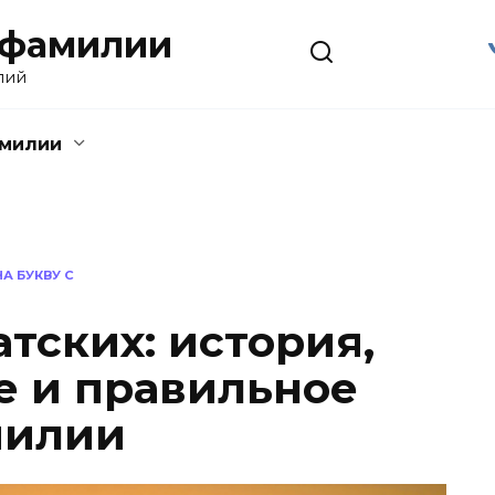
 фамилии
лий
амилии
А БУКВУ С
тских: история,
 и правильное
милии