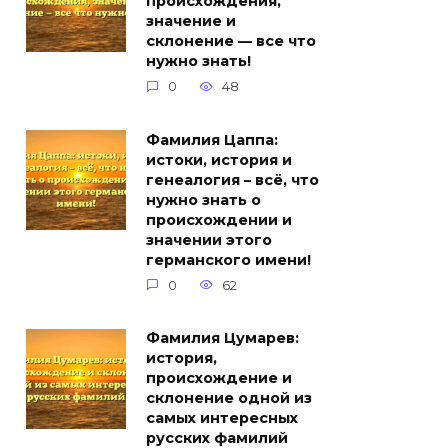
происхождения,
значение и
склонение — все что
нужно знать!
0
48
Фамилия Цаппа:
истоки, история и
генеалогия – всё, что
нужно знать о
происхождении и
значении этого
германского имени!
0
62
Фамилия Цумарев:
история,
происхождение и
склонение одной из
самых интересных
русских фамилий