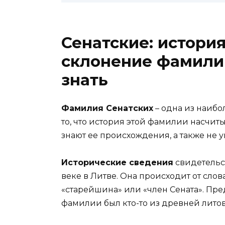
Сенатские: истори
склонение фамилии
знать
Фамилия Сенатских
– одна из наибо
то, что история этой фамилии насчиты
знают ее происхождения, а также не
Исторические сведения
свидетельст
веке в Литве. Она происходит от слова
«старейшина» или «член Сената». Пре
фамилии был кто-то из древней литов