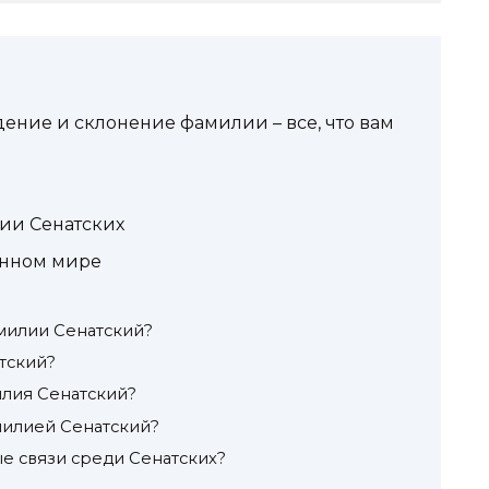
дение и склонение фамилии – все, что вам
ии Сенатских
енном мире
милии Сенатский?
тский?
лия Сенатский?
милией Сенатский?
е связи среди Сенатских?