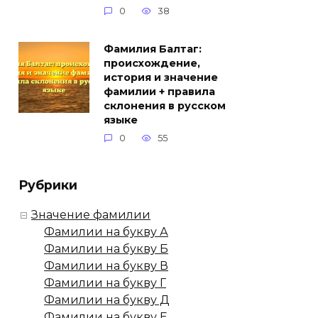
0
38
Фамилия Балтаг:
происхождение,
история и значение
фамилии + правила
склонения в русском
языке
0
55
Рубрики
Значение фамилии
Фамилии на букву А
Фамилии на букву Б
Фамилии на букву В
Фамилии на букву Г
Фамилии на букву Д
Фамилии на букву Е