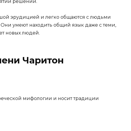
нятии решений.
шой эрудицией и легко общаются с людьми
 Они умеют находить общий язык даже с теми,
ет новых людей.
ени Чаритон
реческой мифологии и носит традиции