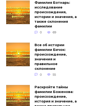
Фамилия Ботнарь:
исследование
происхождения,
истории и значения, а
также склонения
фамилии
0
69
Все об истории
фамилии Бичок:
происхождение,
значения и
правильное
склонение
0
55
Раскройте тайны
фамилии Боженова:
происхождение,
история и значение, а