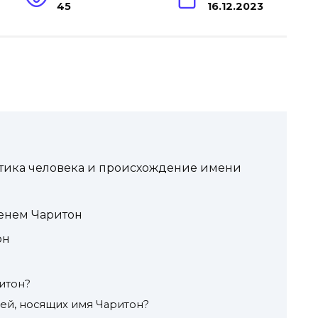
45
16.12.2023
стика человека и происхождение имени
менем Чаритон
он
итон?
ей, носящих имя Чаритон?