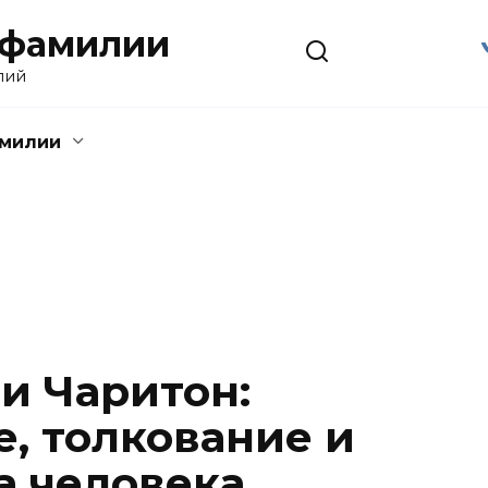
 фамилии
лий
амилии
и Чаритон:
, толкование и
а человека