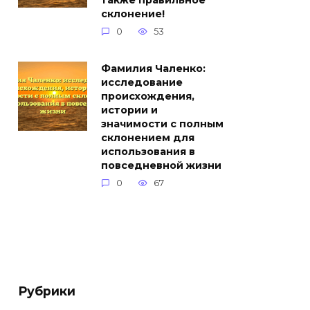
также правильное
склонение!
0
53
Фамилия Чаленко:
исследование
происхождения,
истории и
значимости с полным
склонением для
использования в
повседневной жизни
0
67
Рубрики