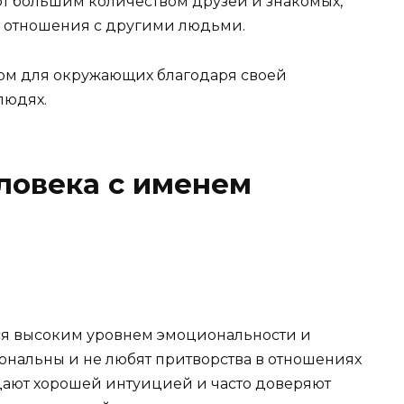
т большим количеством друзей и знакомых,
ть отношения с другими людьми.
ром для окружающих благодаря своей
людях.
ловека с именем
я высоким уровнем эмоциональности и
ональны и не любят притворства в отношениях
дают хорошей интуицией и часто доверяют