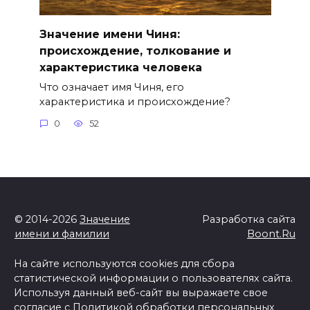
Значение имени Чиня:
происхождение, толкование и
характеристика человека
Что означает имя Чиня, его
характеристика и происхождение?
0
52
© 2014-2026
Значение
Разработка сайта
имени и фамилии
Boont.Ru
На сайте используются cookies для сбора
статистической информации о пользователях сайта.
Используя данный веб-сайт вы выражаете свое
согласие с
Политикой обработки персональных