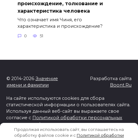
происхождение, толкование и
характеристика человека
Что означает имя Чиня, его
характеристика и происхождение?
0
51
© 2014-2026
Значение
Разработка сайта
имени и фамилии
Boont.Ru
На сайте используются cookies для сбора
статистической информации о пользователях сайта.
Используя данный веб-сайт вы выражаете свое
согласие с
Политикой обработки персональных
данных и конфиденциальности
Продолжая использовать сайт, вы соглашаетесь на
Отказ от ответственности
обработку файлов cookie и c
Политикой обработки